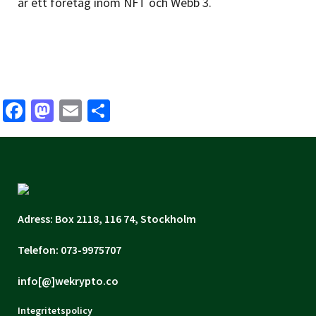
är ett företag inom NFT och Webb 3.
Facebook
Mastodon
Email
Share
Adress: Box 2118, 116 74, Stockholm
Telefon: 073-9975707
info[@]wekrypto.co
Integritetspolicy