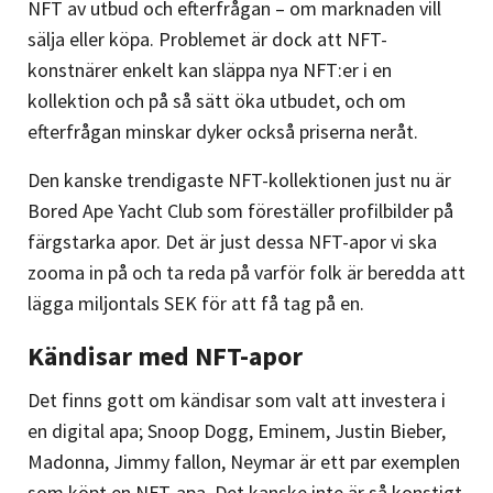
NFT av utbud och efterfrågan – om marknaden vill
sälja eller köpa. Problemet är dock att NFT-
konstnärer enkelt kan släppa nya NFT:er i en
kollektion och på så sätt öka utbudet, och om
efterfrågan minskar dyker också priserna neråt.
Den kanske trendigaste NFT-kollektionen just nu är
Bored Ape Yacht Club som föreställer profilbilder på
färgstarka apor. Det är just dessa NFT-apor vi ska
zooma in på och ta reda på varför folk är beredda att
lägga miljontals SEK för att få tag på en.
Kändisar med NFT-apor
Det finns gott om kändisar som valt att investera i
en digital apa; Snoop Dogg, Eminem, Justin Bieber,
Madonna, Jimmy fallon, Neymar är ett par exemplen
som köpt en NFT-apa. Det kanske inte är så konstigt