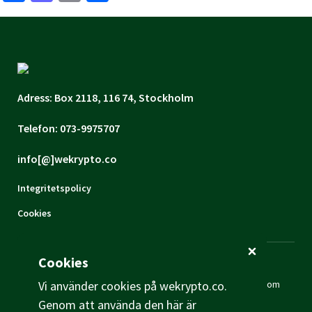
Adress: Box 2118, 116 74, Stockholm
Telefon: 073-9975707
info[@]wekrypto.co
Integritetspolicy
Cookies
Cookies
Ansvarsfriskrivning:
WeKrypto ("vi") är inte en finansiell
rådgivare. Inget innehåll på den här webbsidan skall tolkas som
Vi använder cookies på wekrypto.co.
investeringsråd. Vi tar inget ansvar om våra besökares
Genom att använda den här är