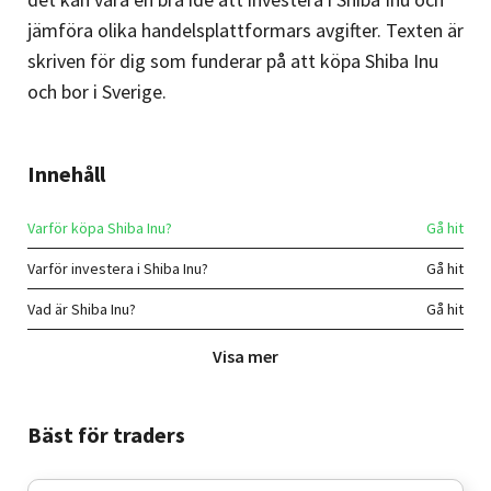
jämföra olika handelsplattformars avgifter. Texten är
skriven för dig som funderar på att köpa Shiba Inu
och bor i Sverige.
Innehåll
Varför köpa Shiba Inu?
Varför investera i Shiba Inu?
Vad är Shiba Inu?
Kriterier för en bra handelsplats
Visa mer
Shiba Inu i Sverige
Betalningsmetoder
Bäst för traders
FOMO