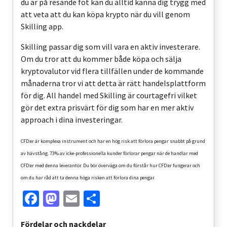
du är på resande fot kan du alltid känna dig trygg med
att veta att du kan köpa krypto när du vill genom
Skilling app.
Skilling passar dig som vill vara en aktiv investerare.
Om du tror att du kommer både köpa och sälja
kryptovalutor vid flera tillfällen under de kommande
månaderna tror vi att detta är rätt handelsplattform
för dig. All handel med Skilling är courtagefri vilket
gör det extra prisvärt för dig som har en mer aktiv
approach i dina investeringar.
CFD:er är komplexa instrument och har en hög risk att förlora pengar snabbt på grund
av hävstång. 73% av icke-professionella kunder förlorar pengar när de handlar med
CFD:er med denna leverantör. Du bör överväga om du förstår hur CFD:er fungerar och
om du har råd att ta denna höga risken att förlora dina pengar.
Facebook
Mastodon
Email
Share
Fördelar och nackdelar