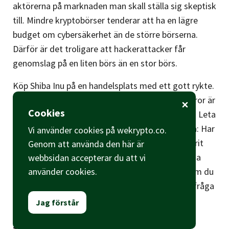
aktörerna på marknaden man skall ställa sig skeptisk
till. Mindre kryptobörser tenderar att ha en lägre
budget om cybersäkerhet än de större börserna.
Därför är det troligare att hackerattacker får
genomslag på en liten börs än en stor börs.
Köp Shiba Inu på en handelsplats med ett gott rykte.
Gör en egen bedömning av vilken börs du själv tror är
Cookies
pålitlig genom att googla, fråga och undersöka. Leta
efter svar på dessa tre frågor under din research: Har
Vi använder cookies på wekrypto.co.
börsen någon gång blivit hackad? Har börsen varit
Genom att använda den här är
med om en massmedial skandal? Har personerna
webbsidan accepterar du att vi
bakom börsen en “skum” historia bakom sig? Om du
använder cookies.
svarar med tre stycken nej låter kryptobörsen i fråga
mycket säkrare.
Jag förstår
Shiba Inu i Sverige