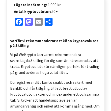
Lägsta insättning:
1 000 kr
Shiba Inus väg till framgång
Antal kryptovalutor:
50+
Facebook
Mastodon
Email
Share
Varför vi rekommenderar att köpa kryptovalutor
på Skilling
Vi på WeKrypto kan varmt rekommendera
svenskägda Skilling för dig som är intresserad av att
trada. Kryptovalutor är nämligen perfekt för trading
på grund av deras höga volatilitet.
Du registrerar ditt konto snabbt och säkert med
BankID och får tillgång till ett brett utbud av
kryptovalutor, aktier och index under ett och samma
tak. Vi tycker att handelsupplevelsen är
användarvänlig och enkel att komma igång med. Om