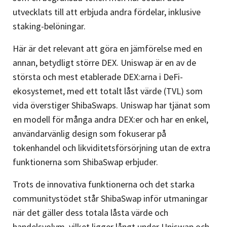
utvecklats till att erbjuda andra fördelar, inklusive
staking-belöningar.
Här är det relevant att göra en jämförelse med en
annan, betydligt större DEX. Uniswap är en av de
största och mest etablerade DEX:arna i DeFi-
ekosystemet, med ett totalt låst värde (TVL) som
vida överstiger ShibaSwaps. Uniswap har tjänat som
en modell för många andra DEX:er och har en enkel,
användarvänlig design som fokuserar på
tokenhandel och likviditetsförsörjning utan de extra
funktionerna som ShibaSwap erbjuder​.
Trots de innovativa funktionerna och det starka
communitystödet står ShibaSwap inför utmaningar
när det gäller dess totala låsta värde och
handelsvolym, vilket ligger långt under Uniswap och