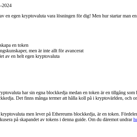
8-2024
 en egen kryptovaluta vara lösningen för dig! Men hur startar man en 
 skapa en token
gskunskaper, men är inte allt för avancerat
det av en helt egen kryptovaluta
ryptovaluta har sin egna blockkedja medan en token är en tillgång som h
kkedja. Det finns många termer att hålla koll på i kryptovärlden, och 
yptovaluta men lever på Ethereums blockkedja, är en token. Fördelen me
fokusera på skapandet av tokens i denna guide. Om du däremot undrar
h