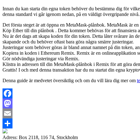
Innan du kan starta din egna token behöver du bestämma dig för vilke
denna standard vi går igenom nedan, på en väldigt övergripande niv
Det första steget är att öppna en MetaMask-plånbok. MetaMask är en 
Köp Ether till din
plånbok
. Detta kommer behövas för att finansiera av
Nu är det dags att skapa koden för din token. Detta låter svårare än 
skapande och du behöver oftast bara göra några smärre justeringar.
Justeringar som behöver göras är bland annat namnet på din token, an
Kopiera in koden i Ethereum Remix. Remix är en onlineapplikation so
Gör nödvändiga justeringar via Remix.
Klistra in adressen till din MetaMask-plånbok i Remix för att göra d
Grattis! I och med denna transaktion har du nu startat din egna krypto
Denna guide är medvetet översiktlig och om du vill lära dig mer om
t
Facebook
Mastodon
Email
Share
Adress: Box 2118, 116 74, Stockholm