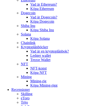
Ethereum
Vad är Ethereum?
Köpa Ethereum
Dogecoin
Vad är Dogecoin?
Köpa Dogecoin
Shiba Inu
Köpa Shiba Inu
Solana
Köpa Solana
Chainlink
Kryptoplånböcker
Vad är en kryptoplånbok?
Ledger wallet
Trezor Wallet
NFT
NFT-konst
Köpa NFT
Mining
Mining-rig
Köpa Mining-rigg
Recensioner
Skilling
eToro
Trijo