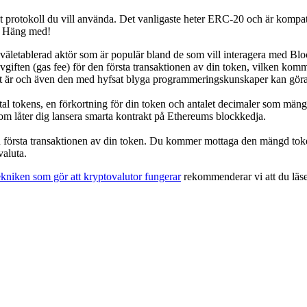
t protokoll du vill använda. Det vanligaste heter ERC-20 och är kompa
å. Häng med!
väletablerad aktör som är populär bland de som vill interagera med Blo
giften (gas fee) för den första transaktionen av din token, vilken komm
det är och även den med hyfsat blyga programmeringskunskaper kan göra 
tal tokens, en förkortning för din token och antalet decimaler som mä
m låter dig lansera smarta kontrakt på Ethereums blockkedja.
en första transaktionen av din token. Du kommer mottaga den mängd toke
valuta.
ekniken som gör att kryptovalutor fungerar
rekommenderar vi att du läser