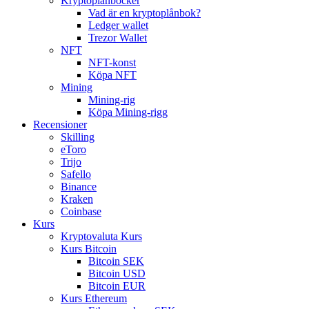
Kryptoplånböcker
Vad är en kryptoplånbok?
Ledger wallet
Trezor Wallet
NFT
NFT-konst
Köpa NFT
Mining
Mining-rig
Köpa Mining-rigg
Recensioner
Skilling
eToro
Trijo
Safello
Binance
Kraken
Coinbase
Kurs
Kryptovaluta Kurs
Kurs Bitcoin
Bitcoin SEK
Bitcoin USD
Bitcoin EUR
Kurs Ethereum