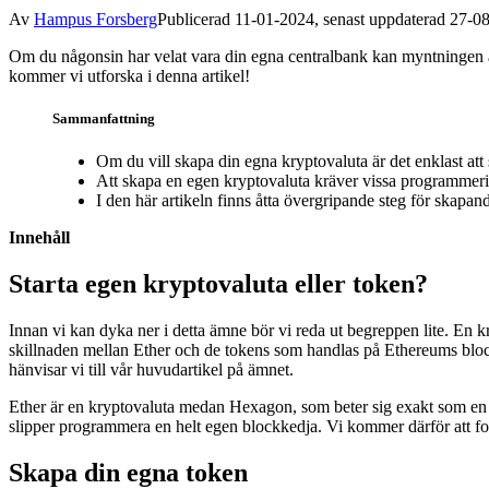
Av
Hampus Forsberg
Publicerad 11-01-2024, senast uppdaterad 27-0
Om du någonsin har velat vara din egna centralbank kan myntningen av
kommer vi utforska i denna artikel!
Sammanfattning
Om du vill skapa din egna kryptovaluta är det enklast att
Att skapa en egen kryptovaluta kräver vissa programmerin
I den här artikeln finns åtta övergripande steg för skapan
Innehåll
Starta egen kryptovaluta eller token?
Innan vi kan dyka ner i detta ämne bör vi reda ut begreppen lite. En k
skillnaden mellan Ether och de tokens som handlas på Ethereums bloc
hänvisar vi till vår huvudartikel på ämnet.
Ether är en kryptovaluta medan Hexagon, som beter sig exakt som en kr
slipper programmera en helt egen blockkedja. Vi kommer därför att 
Skapa din egna token