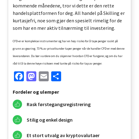
kommende månedene, tror vi dette er den rette
handelsplattformen for deg. All handel på Skilling er
kurtasjefri, noe som gjør den spesielt rimelig for de
som har en mer aktiv tilnærming til investering.
CFD-er er komplekse instrumenter og har en høy risiko for å tape penger raskt på
grunn av gearing. 73 % av privatkunder taper penger når de handler CFD-er med denne
leverandøren. Du bør vurdere om du skjønner hvordan CFD-er fungerer, og om du har
råd til å ta denne høye risikoen med tanke på risiko for tap av penger.
Facebook
Mastodon
Email
Share
Fordeler og ulemper
Rask førstegangsregistrering
Stilig og enkel design
Et stort utvalg av kryptovalutaer