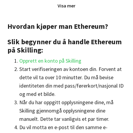
Hvordan kjøpe Ethereum med Swish?
Visa mer
Hvordan kjøpe Ethereum med bankoverføring?
Hvordan kjøper man Ethereum?
Hvordan kjøpe Ethereum med tredjepartsløsninger (Klarna,
Trustly osv.)?
Slik begynner du å handle Ethereum
Hvorfor investere i Ethereum?
på Skilling:
Smartkontrakter og desentraliserte applikasjoner (DApps)
Opprett en konto på Skilling
Potensial for fremtidig vekst
Start verifiseringen av kontoen din. Forvent at
Muligheter og risiko ved Ethereum
dette vil ta over 10 minutter. Du må bevise
identiteten din med pass/førerkort/nasjonal ID
Hvordan kjøpe Ethereum i Norge?
og med et bilde.
Når du har oppgitt opplysningene dine, må
Skilling gjennomgå opplysningene dine
manuelt. Dette tar vanligvis et par timer.
Du vil motta en e-post til den samme e-