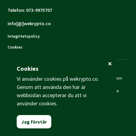
Telefon: 073-9975707
info[@]wekrypto.co
Integritetspolicy
Cookies
Cookies
Ansvarsfriskrivning:
WeKrypto ("vi") är inte en finansiell
rådgivare. Inget innehåll på den här webbsidan skall tolkas som
Vi använder cookies på wekrypto.co.
investeringsråd. Vi tar inget ansvar om våra besökares
Genom att använda den här är
investeringsbeslut. All investering är kopplat till risk. Vi är inte
webbsidan accepterar du att vi
ansvariga för felaktiga uppgifter eller noggrannhet av
använder cookies.
informationen på denna webbsidan.
© 2026 WeKrypto
Jag förstår