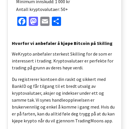
Minimum innskudd: 1 000 kr
Antall kryptovalutaer: 50+
Facebook
Mastodon
Email
Share
Hvorfor vi anbefaler å kjøpe Bitcoin på
Skilling
WeKrypto anbefaler sterkest Skilling for de som er
interessert i trading. Kryptovalutaer er perfekte for
trading på grunn av deres høye verdi.
Du registrerer kontoen din raskt og sikkert med
BankID og får tilgang til et bredt utvalg av
kryptovalutaer, aksjer og indekser under ett og
samme tak. Vi synes handleopplevelsen er
brukervennlig og enkel å komme i gang med. Hvis du
er på farten, kan du alltid føle deg trygg på at du kan
kjøpe krypto når du vil gjennom TradingMoon
s
app.