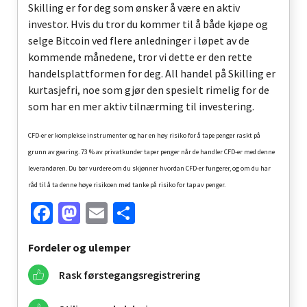
Skilling er for deg som ønsker å være en aktiv
investor. Hvis du tror du kommer til å både kjøpe og
selge Bitcoin ved flere anledninger i løpet av de
kommende månedene, tror vi dette er den rette
handelsplattformen for deg. All handel på Skilling er
kurtasjefri, noe som gjør den spesielt rimelig for de
som har en mer aktiv tilnærming til investering.
CFD-er er komplekse instrumenter og har en høy risiko for å tape penger raskt på
grunn av gearing. 73 % av privatkunder taper penger når de handler CFD-er med denne
leverandøren. Du bør vurdere om du skjønner hvordan CFD-er fungerer, og om du har
råd til å ta denne høye risikoen med tanke på risiko for tap av penger.
Facebook
Mastodon
Email
Share
Fordeler og ulemper
Rask førstegangsregistrering