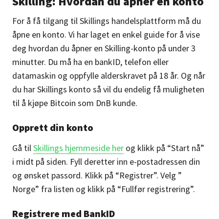
Skilling: Hvordan du åpner en konto
For å få tilgang til Skilling
s
handelsplattform må du
åpne en konto. Vi har laget en enkel guide for å vise
deg hvordan du åpner en Skilling
-konto på under 3
minutter. Du må ha en bankID, telefon eller
datamaskin og oppfylle alderskravet på 18 år. Og når
du har Skilling
s
konto så vil du endelig få muligheten
til å kjøpe Bitcoin som DnB kunde.
Opprett din konto
Gå til
Skillings hjemmeside her
og klikk på “Start nå”
i midt på siden. Fyll deretter inn e-postadressen din
og ønsket passord. Klikk på “Registrer”. Velg ”
Norge” fra listen og klikk på “Fullfør registrering”.
Registrere med BankID