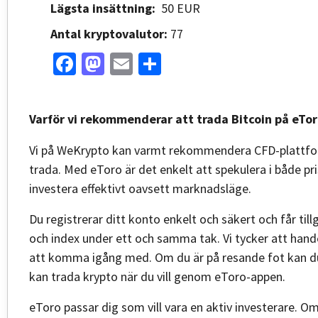
Lägsta insättning:
50 EUR
Antal kryptovalutor:
77
Facebook
Mastodon
Email
Share
Varför vi rekommenderar att trada Bitcoin på eTo
Vi på WeKrypto kan varmt rekommendera CFD-plattform
trada. Med eToro är det enkelt att spekulera i både p
investera effektivt oavsett marknadsläge.
Du registrerar ditt konto enkelt och säkert och får tillg
och index under ett och samma tak. Vi tycker att hand
att komma igång med. Om du är på resande fot kan du 
kan trada krypto när du vill genom eToro-appen.
eToro passar dig som vill vara en aktiv investerare. O