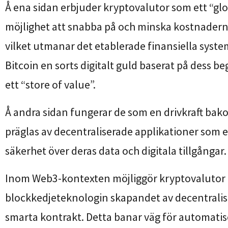
Å ena sidan erbjuder kryptovalutor som ett “gl
möjlighet att snabba på och minska kostnadern
vilket utmanar det etablerade finansiella syst
Bitcoin en sorts digitalt guld baserat på dess b
ett “store of value”.
Å andra sidan fungerar de som en drivkraft ba
präglas av decentraliserade applikationer som
säkerhet över deras data och digitala tillgångar.
Inom Web3-kontexten möjliggör kryptovalutor
blockkedjeteknologin skapandet av decentralis
smarta kontrakt. Detta banar väg för automatise