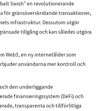
obalt Swish” en revolutionerande
a för gränsöverskridande transaktioner,
emets infrastruktur. Dessutom utgör
egränsade tillgång och kan således utgöra
kom Web3, en ny internetålder som
 erbjuder användarna mer kontroll och
 och den underliggande
erade finansieringssystem (DeFi) och
rade, transparenta och tillförlitliga